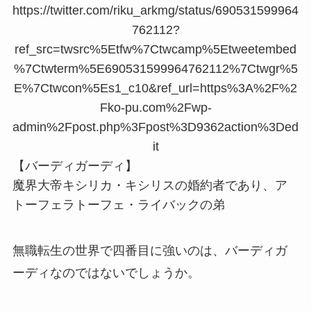
https://twitter.com/riku_arkmg/status/690531599964
762112?
ref_src=twsrc%5Etfw%7Ctwcamp%5Etweetembed
%7Ctwterm%5E690531599964762112%7Ctwgr%5
E%7Ctwcon%5Es1_c10&ref_url=https%3A%2F%2
Fko-pu.com%2Fwp-
admin%2Fpost.php%3Fpost%3D9362action%3Ded
it
【バーディガーディ】
魔界大帝キシリカ・キシリスの婚約者であり、ア
トーフェラトーフェ・ライバックの弟
無職転生の世界で四番目に強いのは、バーディガ
ーディなのではないでしょうか。