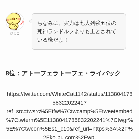
ちなみに、実力は七大列強五位の
死神ランドルフよりも上とされて
ひよこ
いる様だよ！
8位：アトーフェラトーフェ・ライバック
https://twitter.com/WhiteCat1142/status/113804178
5832202241?
ref_src=twsrc%5Etfw%7Ctwcamp%5Etweetembed
%7Ctwterm%5E1138041785832202241%7Ctwgr%
5E%7Ctwcon%5Es1_c10&ref_url=https%3A%2F%
2Fko-pu.com%2Fwp-