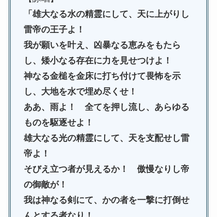
「雄大なる水の精霊にして、天に上がりし
雷帝の王子よ！
我が願いを叶え、凶暴なる恵みをもたら
し、矮小なる存在に力を見せつけよ！
神なる金槌を金床に打ち付けて畏怖を示
し、大地を水で埋め尽くせ！
ああ、雨よ！ 全てを押し流し、あらゆる
ものを駆逐せよ！
雄大なる光の精霊にして、天を支配せし雷
帝よ！
そびえ立つ者が見えるか！ 傲慢なりし帝
の御敵が！
我は神なる剣にて、かの者を一撃に打倒せ
んとする者なり！