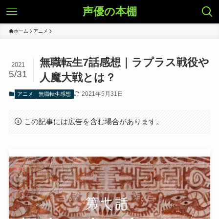
声優の本棚
ホーム
アニメ
無職転生7話感想｜ラプラス戦役や
2021
5/31
人魔大戦とは？
2021年5月31日
アニメ
無職転生感想
この記事には広告を含む場合があります。