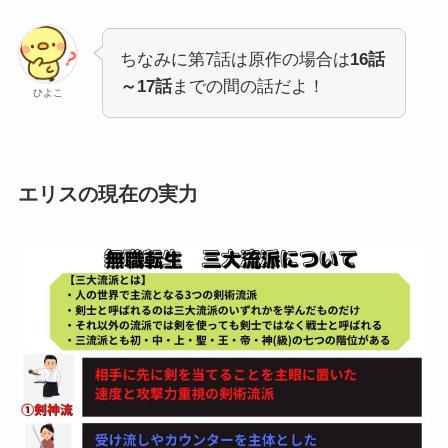
ちなみに第7話は原作の場合は
16話
～17話
までの間の話だよ！
ひよこ
エリスの現在の実力