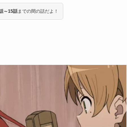
4話～15話
までの間の話だよ！