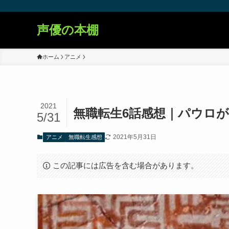
声優の本棚
ホーム
アニメ
2021
無職転生6話感想｜パウロ
5/31
2021年5月31日
アニメ
無職転生感想
この記事には広告を含む場合があります。