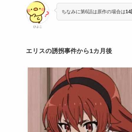
ちなみに第6話は原作の場合は
1
ひよこ
エリスの誘拐事件から1カ月後