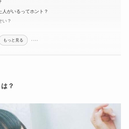
？
た人がいるってホント？
せい？
もっと見る
とは？