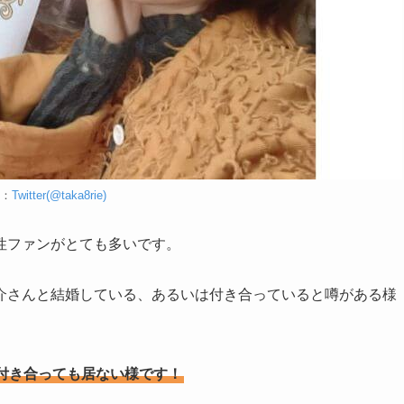
：
Twitter(@taka8rie)
性ファンがとても多いです。
介さんと結婚している、あるいは付き合っていると噂がある様
付き合っても居ない様です！