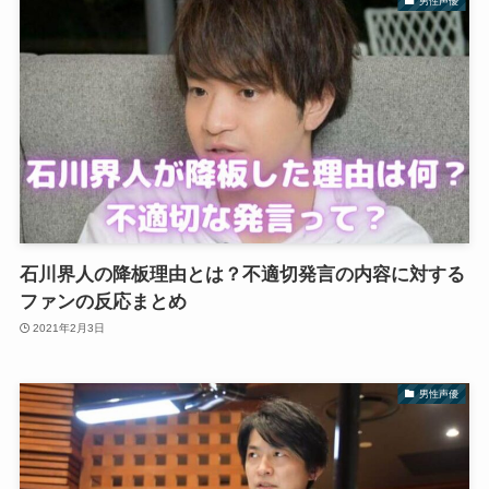
男性声優
石川界人の降板理由とは？不適切発言の内容に対する
ファンの反応まとめ
2021年2月3日
男性声優