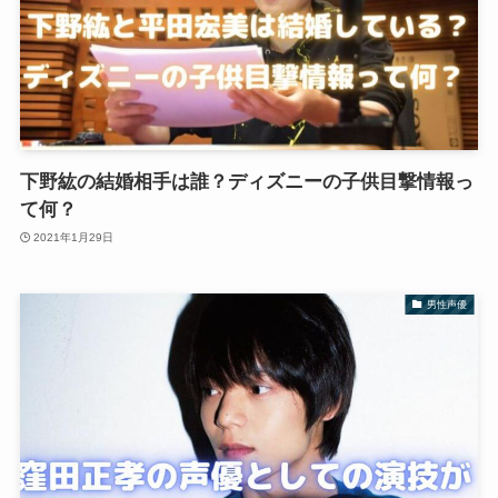
下野紘の結婚相手は誰？ディズニーの子供目撃情報っ
て何？
2021年1月29日
男性声優