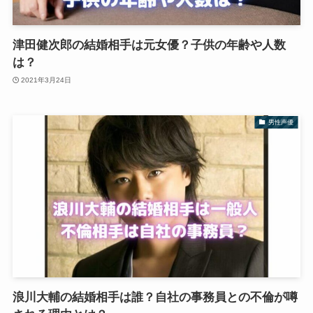
津田健次郎の結婚相手は元女優？子供の年齢や人数
は？
2021年3月24日
男性声優
浪川大輔の結婚相手は誰？自社の事務員との不倫が噂