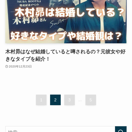
木村昴はなぜ結婚していると噂されるの？元彼女や好
きなタイプを紹介！
2020年12月23日
1
2
3
...
5