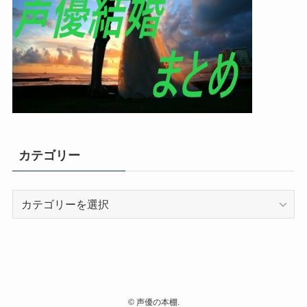
カテゴリー
カ
テ
ゴ
リ
ー
©
声優の本棚.